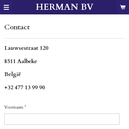
HERMAN BV
Ga
direct
naar
de
Contact
hoofdinhoud
Lauwsestraat 120
8511 Aalbeke
België
+32 477 13 99 90
Voornaam *