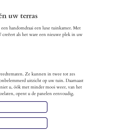
én uw terras
n een handomdraai een luxe tuinkamer. Met
 U creëert als het ware een nieuwe plek in uw
breedtematen. Ze kunnen in twee tot zes
onbelemmerd uitzicht op uw tuin. Daarnaast
niet u, óók met minder mooi weer, van het
oelaten, opent u de panelen eenvoudig.