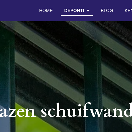
HOME
DEPONTI
BLOG
KE
azen schuifwan