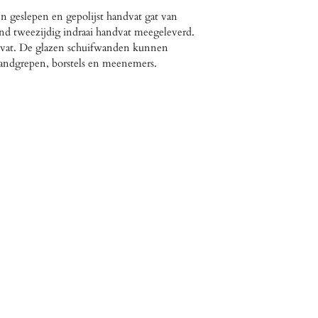
n geslepen en gepolijst handvat gat van
nd tweezijdig indraai handvat meegeleverd.
ndvat. De glazen schuifwanden kunnen
handgrepen, borstels en meenemers.