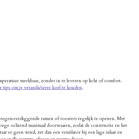
mperatuur merkbaar, zonder in te leveren op licht of comfort.
e tips om je veranda/serre koel te houden
.
or tegenoverliggende ramen of roosters tegelijk te openen. Met
vroege ochtend maximaal doorwaaien, zodat de constructie en het
at er geen wind, zet dan een ventilator bij een lage inlaat en