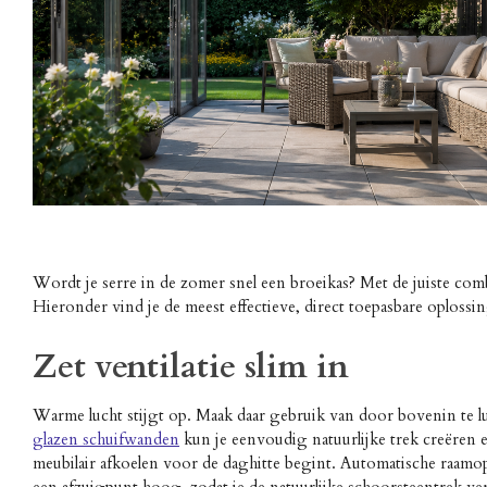
Wordt je serre in de zomer snel een broeikas? Met de juiste comb
Hieronder vind je de meest effectieve, direct toepasbare oploss
Zet ventilatie slim in
Warme lucht stijgt op. Maak daar gebruik van door bovenin te lu
glazen schuifwanden
kun je eenvoudig natuurlijke trek creëren 
meubilair afkoelen voor de daghitte begint. Automatische raamopen