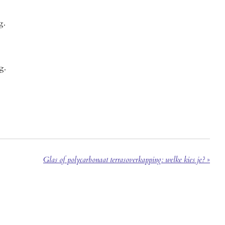
g.
g.
Glas of polycarbonaat terrasoverkapping: welke kies je?
»