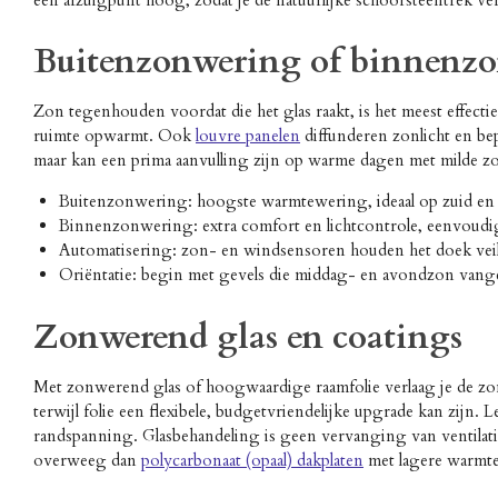
een afzuigpunt hoog, zodat je de natuurlijke schoorsteentrek v
Buitenzonwering of binnenzo
Zon tegenhouden voordat die het glas raakt, is het meest effec
ruimte opwarmt. Ook
louvre panelen
diffunderen zonlicht en b
maar kan een prima aanvulling zijn op warme dagen met milde zon
Buitenzonwering: hoogste warmtewering, ideaal op zuid en 
Binnenzonwering: extra comfort en lichtcontrole, eenvoudige
Automatisering: zon- en windsensoren houden het doek veili
Oriëntatie: begin met gevels die middag- en avondzon vang
Zonwerend glas en coatings
Met zonwerend glas of hoogwaardige raamfolie verlaag je de zo
terwijl folie een flexibele, budgetvriendelijke upgrade kan zijn
randspanning. Glasbehandeling is geen vervanging van ventilatie
overweeg dan
polycarbonaat (opaal) dakplaten
met lagere warmte