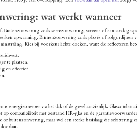
ersterkt. Heb je een overkapping? Een
vouwdak dat open kan
zorgt vo
nwering: wat werkt wanneer
tief. Buitenzonwering zoals serrezonwering, screens of een strak ge
eperken opwarming. Binnenzonwering zoals plissés of rolgordijnen v
instraling. Kies bij voorkeur lichte doeken, want die reflecteren be
zuidwest.
r te plaatsen.
g en effectief.
en.
nne-energietoevoer via het dak of de gevel aanzienlijk. Glascombin
. Let op compatibiliteit met bestaand HR-glas en de garantievoorwaarde
 of buitenzonwering, maar wel een sterke basislaag die schittering e
doorlaat.