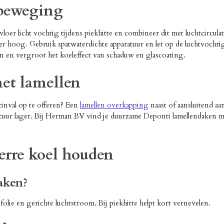
tbeweging
er licht vochtig tijdens piekhitte en combineer dit met luchtcirculati
 hoog. Gebruik spatwaterdichte apparatuur en let op de luchtvochtigh
n en vergroot het koeleffect van schaduw en glascoating.
met lamellen
htinval op te offeren? Een
lamellen overkapping
naast of aansluitend aan
ratuur lager. Bij Herman BV vind je duurzame Deponti lamellendaken me
serre koel houden
aken?
olie en gerichte luchtstroom. Bij piekhitte helpt kort vernevelen.