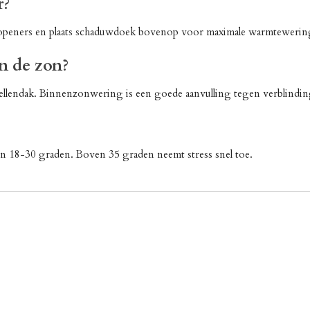
r?
openers en plaats schaduwdoek bovenop voor maximale warmtewerin
n de zon?
ellendak. Binnenzonwering is een goede aanvulling tegen verblindin
n 18-30 graden. Boven 35 graden neemt stress snel toe.