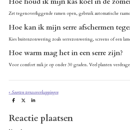
Hoe houd ik mijn kas koel in de zome
Zet tegenoverliggende ramen open, gebruik automatische raam
Hoe kan ik mijn serre afschermen tege
Kies buitenzonwering zoals serrezonwering, screens of een lam
Hoe warm mag het in een serre zijn?
Voor comfort mik je op onder 30 graden. Veel planten verdrage
«
Soorten terrasoverkappingen
D
D
S
e
e
h
l
e
a
Reactie plaatsen
e
l
r
n
e